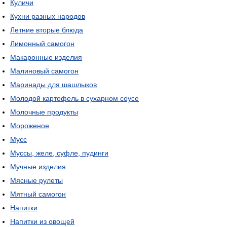
Куличи
Кухни разных народов
Летние вторые блюда
Лимонный самогон
Макаронные изделия
Малиновый самогон
Маринады для шашлыков
Молодой картофель в сухарном соусе
Молочные продукты
Мороженое
Мусс
Муссы, желе, суфле, пудинги
Мучные изделия
Мясные рулеты
Мятный самогон
Напитки
Напитки из овощей