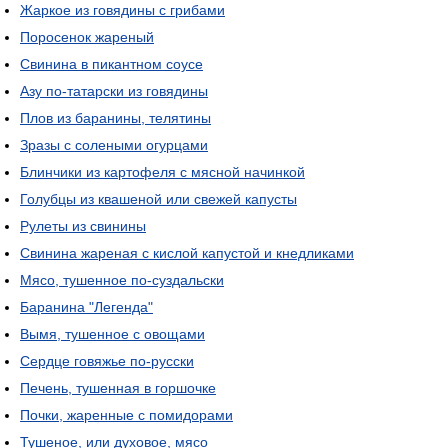
Жаркое из говядины с грибами
Поросенок жареный
Свинина в пикантном соусе
Азу по-татарски из говядины
Плов из баранины, телятины
Зразы с солеными огурцами
Блинчики из картофеля с мясной начинкой
Голубцы из квашеной или свежей капусты
Рулеты из свинины
Свинина жареная с кислой капустой и кнедликами
Мясо, тушенное по-суздальски
Баранина "Легенда"
Вымя, тушенное с овощами
Сердце говяжье по-русски
Печень, тушенная в горшочке
Почки, жаренные с помидорами
Тушеное, или духовое, мясо