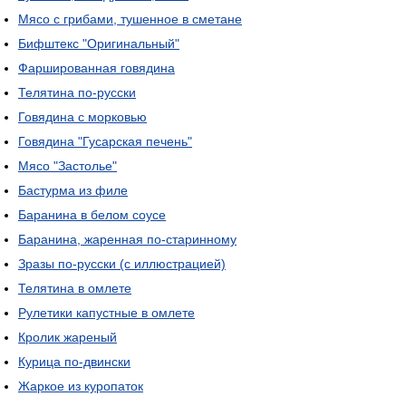
Мясо с грибами, тушенное в сметане
Бифштекс "Оригинальный"
Фаршированная говядина
Телятина по-русски
Говядина с морковью
Говядина "Гусарская печень"
Мясо "Застолье"
Бастурма из филе
Баранина в белом соусе
Баранина, жаренная по-старинному
Зразы по-русски (с иллюстрацией)
Телятина в омлете
Рулетики капустные в омлете
Кролик жареный
Курица по-двински
Жаркое из куропаток