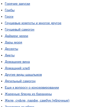
Горячие закуски
Грибы
Гроги
Грушевые компоты и многое другое
Грушевый самогон
Дайкири черри
Дары моря
Десерты
Диеты
Домашние вина
Домашний хлеб
Другие виды шашлыков
Дягильный самогон
Еще к вопросу о консервировании
Жареные блюда из баранины
Желе, суфле, парфе, самбук (яблочные)
Заготовки из яблок