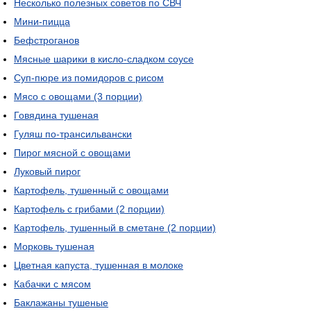
Несколько полезных советов по СВЧ
Мини-пицца
Бефстроганов
Мясные шарики в кисло-сладком соусе
Суп-пюре из помидоров с рисом
Мясо с овощами (3 порции)
Говядина тушеная
Гуляш по-трансильвански
Пирог мясной с овощами
Луковый пирог
Картофель, тушенный с овощами
Картофель с грибами (2 порции)
Картофель, тушенный в сметане (2 порции)
Морковь тушеная
Цветная капуста, тушенная в молоке
Кабачки с мясом
Баклажаны тушеные