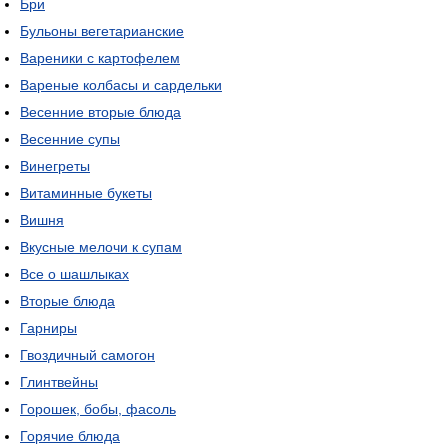
Бри
Бульоны вегетарианские
Вареники с картофелем
Вареные колбасы и сардельки
Весенние вторые блюда
Весенние супы
Винегреты
Витаминные букеты
Вишня
Вкусные мелочи к супам
Все о шашлыках
Вторые блюда
Гарниры
Гвоздичный самогон
Глинтвейны
Горошек, бобы, фасоль
Горячие блюда