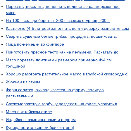
Порезать, посолить, поперчить полностью размороженное
мясо,
На 100 г. сельди берется: 200 г. свежих огурцов, 200 г.
Кастрюлю (4-5 литров) заполнить почти доверху разным мясом
Сварить сушеные белые грибы, процедить, пошинковать.
Яйца по-немецки во фритюре
Приготовить пресное тесто как на пельмени. Раскатать до
Мясо порезать ломтиками размером примерно 4х4 см
толщиной
Хорошо разогреть растительное масло в глубокой сковороде с
Жюльен из птицы
Фарш солится, выкладывается на форму, политую
растительным
Свежемороженую горбушу разделать на филе, уложить в
Мясо в китайском стиле
Индейка с шампиньонами и перцем
Курица по-итальянски (каччиаторе)