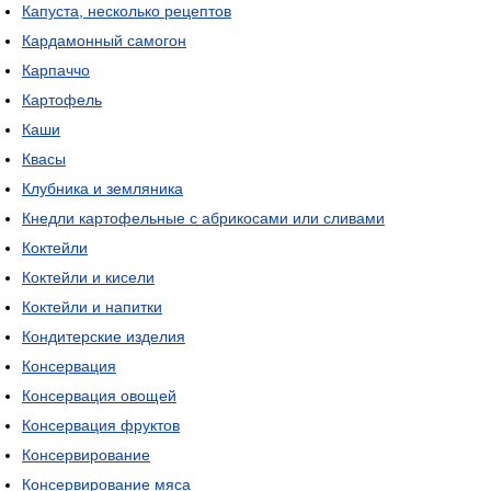
Капуста, несколько рецептов
Кардамонный самогон
Карпаччо
Картофель
Каши
Квасы
Клубника и земляника
Кнедли картофельные с абрикосами или сливами
Коктейли
Коктейли и кисели
Коктейли и напитки
Кондитерские изделия
Консервация
Консервация овощей
Консервация фруктов
Консервирование
Консервирование мяса