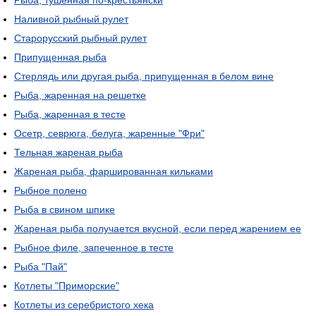
Рыба, тушенная по-крестьянски
Наливной рыбный рулет
Старорусский рыбный рулет
Припущенная рыба
Стерлядь или другая рыба, припущенная в белом вине
Рыба, жаренная на решетке
Рыба, жаренная в тесте
Осетр, севрюга, белуга, жаренные "Фри"
Тельная жареная рыба
Жареная рыба, фаршированная кильками
Рыбное полено
Рыба в свином шпике
Жареная рыба получается вкусной, если перед жарением ее
Рыбное филе, запеченное в тесте
Рыба "Пай"
Котлеты "Приморские"
Котлеты из серебристого хека