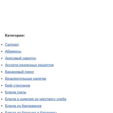
Категории:
Campari
Абрикосы
Анисовый самогон
Ассорти различных рецептов
Банановый пирог
Безалкогольные напитки
Беф-строганов
Блюда гриль
Блюда и изделия из черствого хлеба
Блюда из баклажанов
Блюда из барашка и баранины