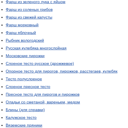
Фарш из зеленого лука с яйцом
Фарш из соленых грибов
Фарш из свежей капусты
Фарш морковный
Фарш яблочный
Рыбник вологодский
Русская кулебяка многослойная
Московские пирожки
Слоеное тесто русское (дрожжевое)
Опорное тесто для пирогов, пирожков, расстегаев, кулебяк
Тесто полуслоеное
Слоеное пресное тесто
Пресное тесто для пирогов и пирожков
Оладьи со сметаной, вареньем, медом
Блины (для справки)
Калужское тесто
Вяземские пряники