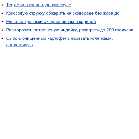
Тефтели в кориандровом соусе
Кокосовую стружку обжарить на сковороде без жира до
Мясо по-гречески с черносливом и корицей
Разморозить потрошеную индейку, разогреть до 200 градусов
Сырой, очищенный картофель нарезать колечками,
аналогичную