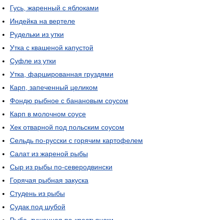
Гусь, жаренный с яблоками
Индейка на вертеле
Рудельки из утки
Утка с квашеной капустой
Суфле из утки
Утка, фаршированная груздями
Карп, запеченный целиком
Фондю рыбное с банановым соусом
Карп в молочном соусе
Хек отварной под польским соусом
Сельдь по-русски с горячим картофелем
Салат из жареной рыбы
Сыр из рыбы по-северодвински
Горячая рыбная закуска
Студень из рыбы
Судак под шубой