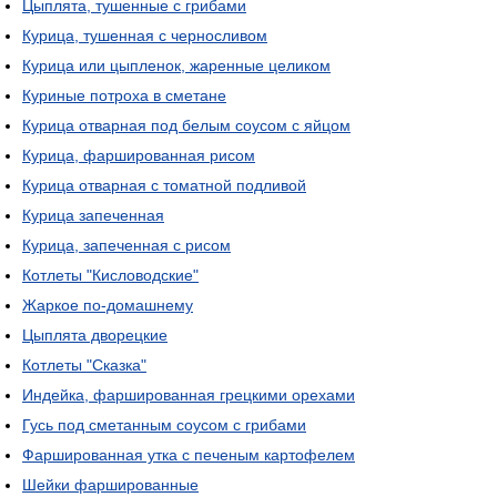
Цыплята, тушенные с грибами
Курица, тушенная с черносливом
Курица или цыпленок, жаренные целиком
Куриные потроха в сметане
Курица отварная под белым соусом с яйцом
Курица, фаршированная рисом
Курица отварная с томатной подливой
Курица запеченная
Курица, запеченная с рисом
Котлеты "Кисловодские"
Жаркое по-домашнему
Цыплята дворецкие
Котлеты "Сказка"
Индейка, фаршированная грецкими орехами
Гусь под сметанным соусом с грибами
Фаршированная утка с печеным картофелем
Шейки фаршированные