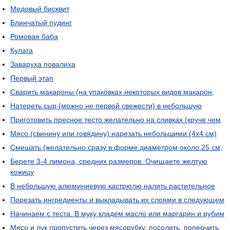
Медовый бисквит
Блинчатый пудинг
Ромовая баба
Кулага
Заваруха повалиха
Первый этап
Сварить макароны (на упаковках некоторых видов макарон,
Натереть сыр (можно не первой свежести) в небольшую
Приготовить пресное тесто желательно на сливках (круче чем
Мясо (свинину или говядину) нарезать небольшими (4х4 см)
Смешать (желательно сразу в форме диаметром около 25 см,
Берете 3-4 лимона, средних размеров. Очищаете желтую
кожицу
В небольшую алюминиевую кастрюлю налить растительное
Порезать ингредиенты и выкладывать их слоями в следующем
Начинаем с теста. В муку кладем масло или маргарин и рубим
Мясо и лук пропустить через мясорубку, посолить, поперчить,