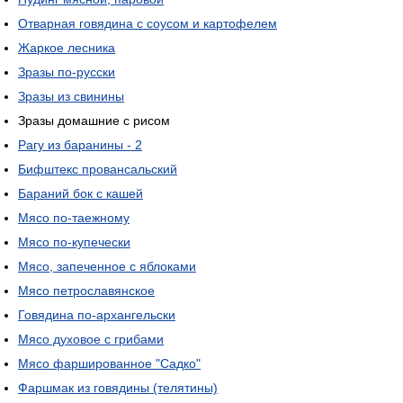
Отварная говядина с соусом и картофелем
Жаркое лесника
Зразы по-русски
Зразы из свинины
Зразы домашние с рисом
Рагу из баранины - 2
Бифштекс провансальский
Бараний бок с кашей
Мясо по-таежному
Мясо по-купечески
Мясо, запеченное с яблоками
Мясо петрославянское
Говядина по-архангельски
Мясо духовое с грибами
Мясо фаршированное "Садко"
Фаршмак из говядины (телятины)