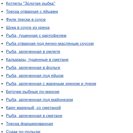
Котлеты "Золотая рыбка"
Треска отварная с яйцами
Филе трески в соусе
Щука в соусе из хрена
Рыба, тушенная с картофелем
Рыба отварная под яично-масляным соусом
Рыба, запеченная в омлете
Кальмары, тушенные в сметане
Рыба, запеченная в фольге
Рыба, запеченная под яйцом
Рыба, запеченная с жареным хреном и луком
Биточки рыбные по-мински
Рыба, запеченная под майонезом
Карп жареный, со сметаной
Рыба, запеченная в сметане
Треска фаршированная
Судак по-польски